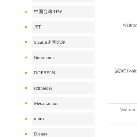
中国台湾RTW
Waltr
JST
Staubli史陶比尔
Bussmann
DOEBELN
schneider
Mecatraction
Waltr
optex
Dienes