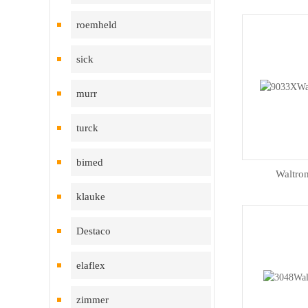
roemheld
sick
murr
turck
bimed
Waltr
klauke
Destaco
elaflex
zimmer