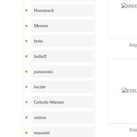
Hoentzsch
Mersen
festo
Ai
balluff
panasonic
loctite
Geholit-Wiemer
omron
Ai
musashi