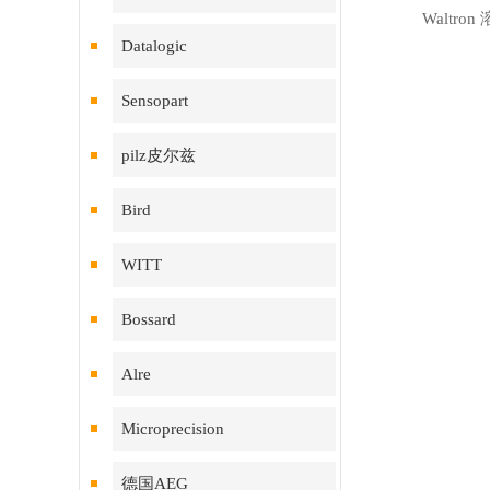
Waltro
Datalogic
Sensopart
pilz皮尔兹
Bird
WITT
Bossard
Alre
Microprecision
德国AEG