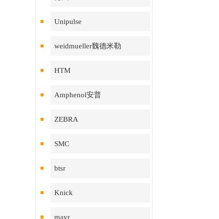
Unipulse
weidmueller魏德米勒
HTM
Amphenol安普
ZEBRA
SMC
btsr
Knick
mayr