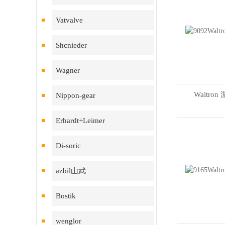
Vatvalve
Shcnieder
Wagner
Waltro
Nippon-gear
Erhardt+Leimer
Di-soric
azbil山武
Bostik
wenglor