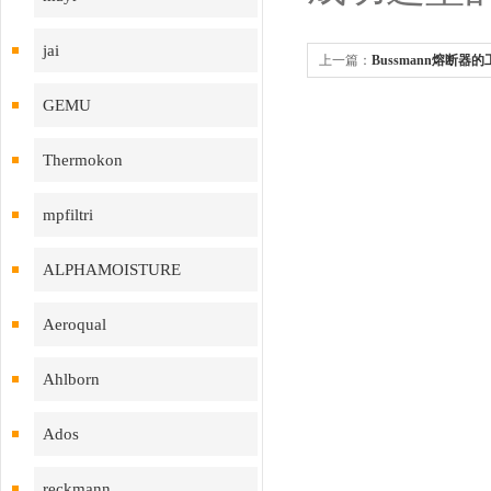
jai
上一篇：
Bussmann熔断
GEMU
Thermokon
mpfiltri
ALPHAMOISTURE
Aeroqual
Ahlborn
Ados
reckmann