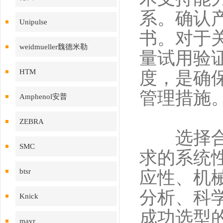
系。确认
Unipulse
书。对于
weidmueller魏德米勒
量试用验
HTM
度，是确
管理措施
Amphenol安普
ZEBRA
选择合
SMC
求的系统
btsr
应性、机
分析、科
Knick
成功选型
mayr