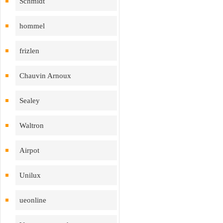
Schmidt
hommel
frizlen
Chauvin Arnoux
Sealey
Waltron
Airpot
Unilux
ueonline