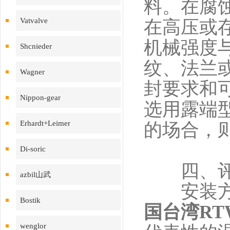
料。在腐
Vatvalve
在高压或
机械强度
Shcnieder
纹、法兰
Wagner
封要求和
Nippon-gear
选用露端
Erhardt+Leimer
的场合，
Di-soric
四、评估
azbil山武
安装方式
Bostik
国台湾RT
wenglor