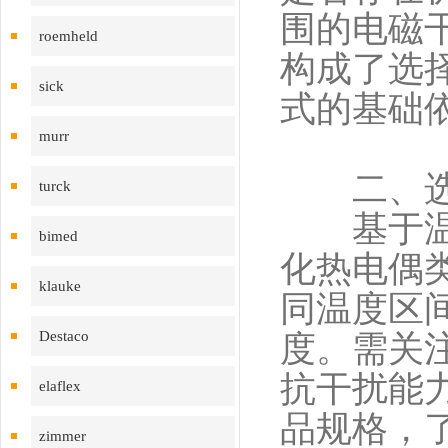
围的电磁
roemheld
构成了选
sick
式的基础
murr
二、选择
turck
基于温度
bimed
化热电偶类
klauke
同温度区
Destaco
度。需关
抗干扰能
elaflex
品规格，
zimmer