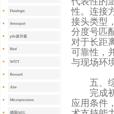
代表性的
性。连接
Datalogic
接头类型
Sensopart
分度号匹
pilz皮尔兹
对于长距
Bird
可靠性，
与现场环
WITT
Bossard
五、综合
Alre
完成初步
Microprecision
应用条件
术支持能
德国AEG