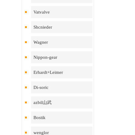
Vatvalve
Shcnieder
Wagner
Nippon-gear
Erhardt+Leimer
Di-soric
azbil山武
Bostik
wenglor