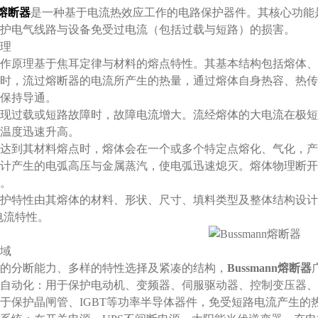
n熔断器
是一种基于电流热效应工作的电路保护器件。其核心功能
护电气线路与设备免受过电流（包括过载与短路）的损害。
理
作原理基于焦耳定律与材料的熔点特性。其基本结构包括熔体、
时，流过熔断器的电流所产生的热量，通过熔体自身热容、热传
保持导通。
现过载或短路故障时，故障电流增大。流经熔体的大电流在极短
温度迅速升高。
达到其材料熔点时，熔体会在一个或多个特定点熔化、气化，产
计产生的电弧高压与金属蒸汽，使电弧迅速熄灭。熔体物理断开
。
护特性由其熔体的材料、形状、尺寸、填料类型及整体结构设计
电流特性。
域
的分断能力、多样的特性选择及紧凑的结构，
Bussmann熔断器
动化：用于保护电动机、变频器、伺服驱动器、控制变压器、P
于保护晶闸管、IGBT等功率半导体器件，免受短路电流产生的