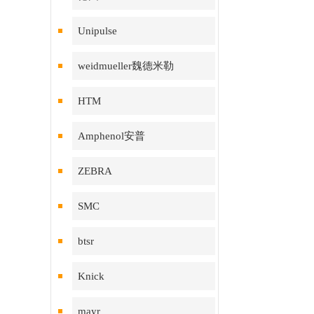
Unipulse
weidmueller魏德米勒
HTM
Amphenol安普
ZEBRA
SMC
btsr
Knick
mayr