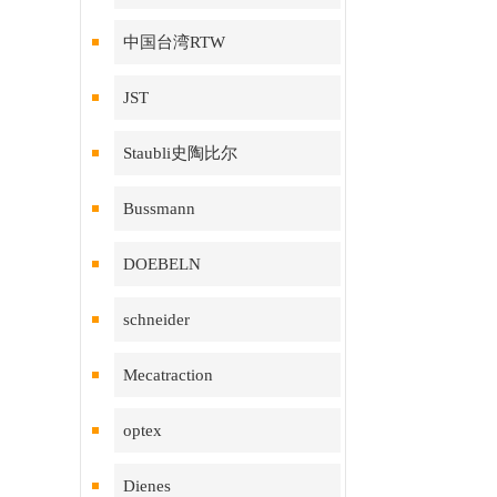
中国台湾RTW
JST
Staubli史陶比尔
Bussmann
DOEBELN
schneider
Mecatraction
optex
Dienes