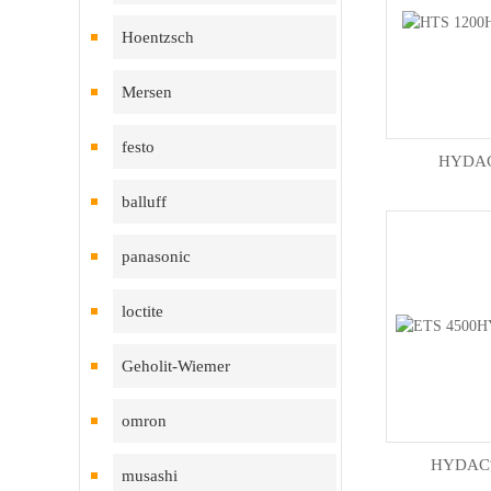
Hoentzsch
Mersen
festo
HYD
balluff
panasonic
loctite
Geholit-Wiemer
omron
HYDA
musashi