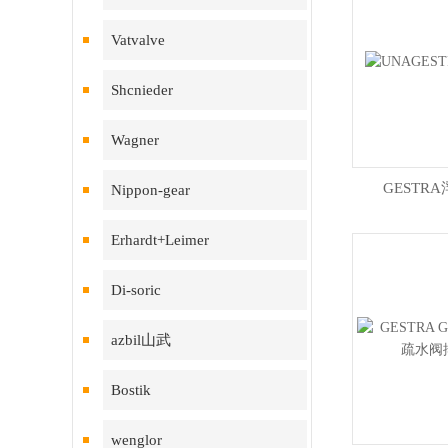
Vatvalve
Shcnieder
Wagner
GESTR
Nippon-gear
Erhardt+Leimer
Di-soric
azbil山武
Bostik
wenglor