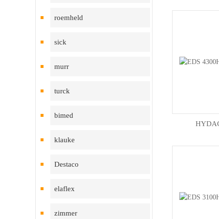
roemheld
sick
murr
turck
bimed
HYD
klauke
Destaco
elaflex
zimmer