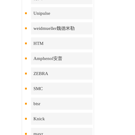
Unipulse
weidmueller魏德米勒
HTM
Amphenol安普
ZEBRA
SMC
btsr
Knick
mayr