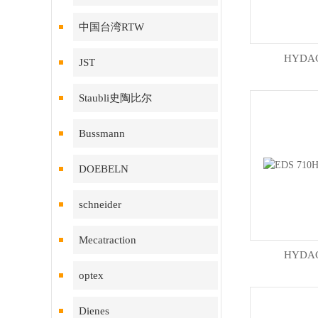
中国台湾RTW
HYD
JST
Staubli史陶比尔
Bussmann
DOEBELN
schneider
Mecatraction
HYD
optex
Dienes