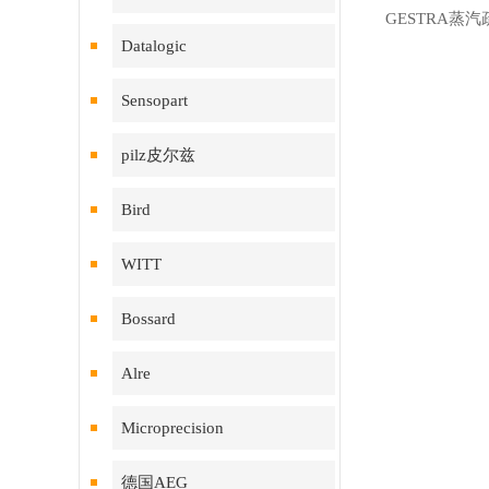
GESTRA蒸
Datalogic
Sensopart
pilz皮尔兹
Bird
WITT
Bossard
Alre
Microprecision
德国AEG