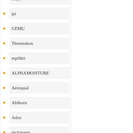
jai
GEMU
Thermokon
mpfiltri
ALPHAMOISTURE
Aeroqual
Ahlborn
Ados
reckmann