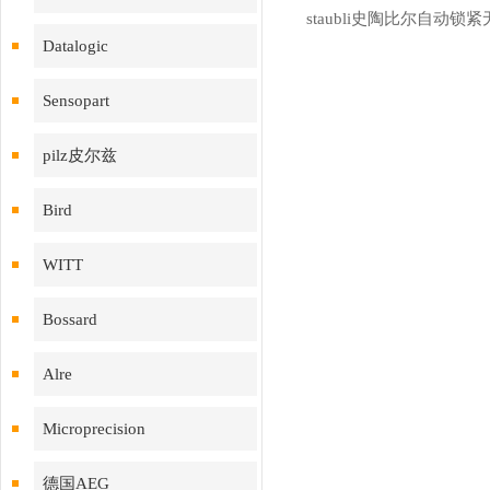
Datalogic
Sensopart
pilz皮尔兹
Bird
WITT
Bossard
Alre
Microprecision
德国AEG