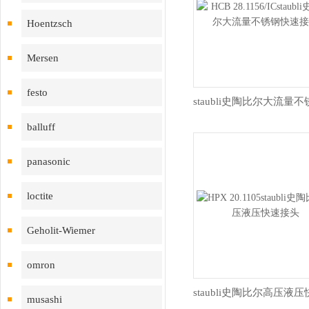
Hoentzsch
Mersen
festo
balluff
panasonic
loctite
Geholit-Wiemer
omron
musashi