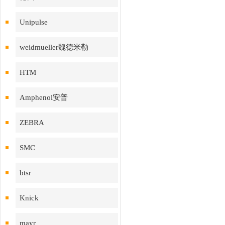
Unipulse
weidmueller魏德米勒
HTM
Amphenol安普
ZEBRA
SMC
btsr
Knick
mayr