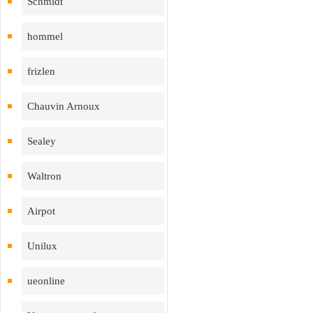
Schmidt
hommel
frizlen
Chauvin Arnoux
Sealey
Waltron
Airpot
Unilux
ueonline