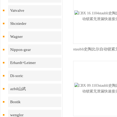
Vatvalve
Shcnieder
Wagner
Nippon-gear
Erhardt+Leimer
Di-soric
azbil山武
Bostik
wenglor