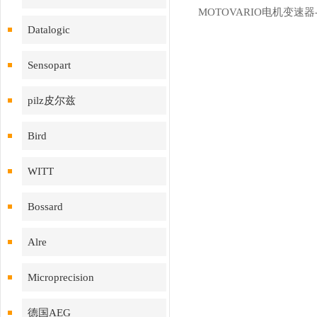
Datalogic
Sensopart
pilz皮尔兹
Bird
WITT
Bossard
Alre
Microprecision
德国AEG