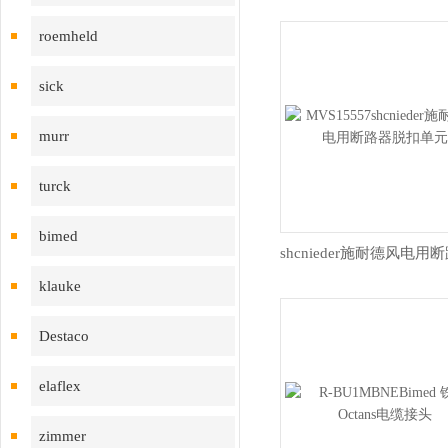
roemheld
sick
murr
turck
bimed
klauke
Destaco
elaflex
zimmer