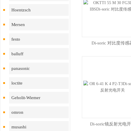
Hoentzsch
Mersen
festo
Di-soric 对比度传感
balluff
panasonic
loctite
Geholit-Wiemer
omron
Di-soric镜反射光电
musashi