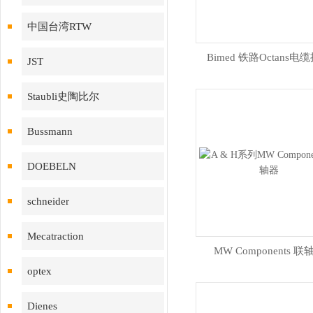
中国台湾RTW
Bimed 铁路Octans电
JST
Staubli史陶比尔
Bussmann
DOEBELN
schneider
Mecatraction
MW Components 联
optex
Dienes