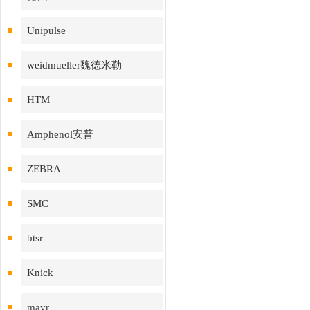
Unipulse
weidmueller魏德米勒
HTM
Amphenol安普
ZEBRA
SMC
btsr
Knick
mayr