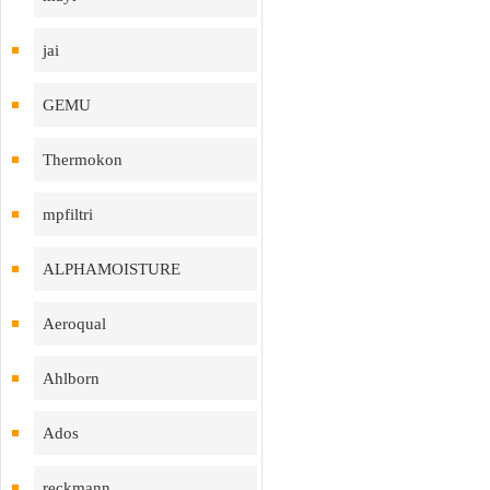
jai
GEMU
Thermokon
mpfiltri
ALPHAMOISTURE
Aeroqual
Ahlborn
Ados
reckmann