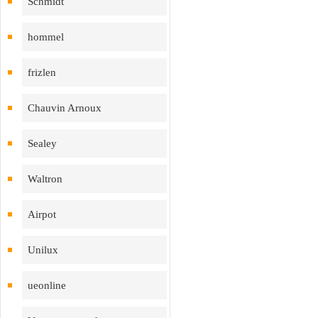
Schmidt
hommel
frizlen
Chauvin Arnoux
Sealey
Waltron
Airpot
Unilux
ueonline