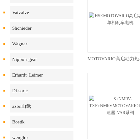
Vatvalve
Shcnieder
Wagner
Nippon-gear
Erhardt+Leimer
Di-soric
azbil山武
Bostik
wenglor